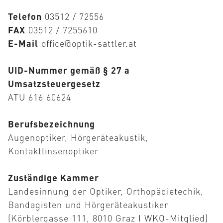
Telefon
03512 / 72556
FAX
03512 / 7255610
E-Mail
office@optik-sattler.at
UID-Nummer gemäß § 27 a
Umsatzsteuergesetz
SEHEN
ATU 616 60624
Berufsbezeichnung
Augenoptiker, Hörgeräteakustik,
HÖREN
Kontaktlinsenoptiker
Zuständige Kammer
Landesinnung der Optiker, Orthopädietechik,
MANUFAKTUR
Bandagisten und Hörgeräteakustiker
(Körblergasse 111, 8010 Graz I
WKO-Mitglied
)